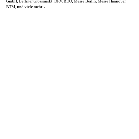
GmbH, Berliner Grossmarkt, DRV, BDO, Messe Berlin, Messe Hannover,
.
BTM, und viele mehr..